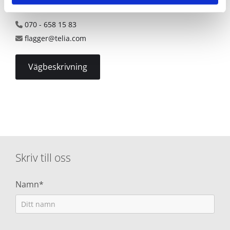
712 34 HÄLLEFORS
070 - 658 15 83

flagger@telia.com

Vägbeskrivning
Skriv till oss
Namn*