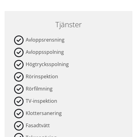
Tjänster
Avloppsrensning
Avloppsspolning
Högtrycksspolning
Rörinspektion
Rörfilmning
TV-inspektion
Klottersanering
Fasadtvätt